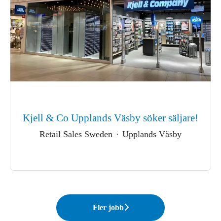
Kjell & Co Upplands Väsby söker säljare!
Retail Sales Sweden
·
Upplands Väsby
Fler jobb